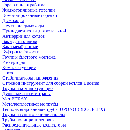
Горелки на отработке
Жидкотопливные горелки
Комбинированные горелки
Дымоходы
Немецкие дымоходы
Принадлежности для котельной
Антифриз для котлов
Баки для топлива
Баки мембранные
Буферные ёмкости
Группы быстрого монтажа
Инверторы
Комплектующие
Насосы
Стабилизаторы напряжения
Стяжной инструмент для сборки котлов Buderus
Трубы и комплектующие
Душевые лотки и трапы
Мат РЕХАУ
Металлопластиковые трубы
Теплоизолированные трубы UPONOR (ECOFLEX)
Трубы из сшитого полиэтилена
Трубы полипропиленовые
Распределительные коллекторы