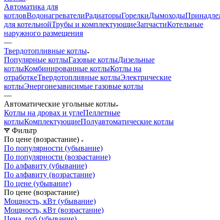
Автоматика для
котлов
Водонагреватели
Радиаторы
Горелки
Дымоходы
Принадле
для котельной
Трубы и комплектующие
Запчасти
Котельные
наружного размещения
—
Твердотопливные котлы
Популярные котлы
Газовые котлы
Дизельные
котлы
Комбинированные котлы
Котлы на
отработке
Твердотопливные котлы
Электрические
котлы
Энергонезависимые газовые котлы
—
Автоматические угольные котлы
Котлы на дровах и угле
Пеллетные
котлы
Комплектующие
Полуавтоматические котлы
Фильтр
По цене (возрастание)
По популярности (убывание)
По популярности (возрастание)
По алфавиту (убывание)
По алфавиту (возрастание)
По цене (убывание)
По цене (возрастание)
Мощность, кВт (убывание)
Мощность, кВт (возрастание)
Цена, руб (убывание)