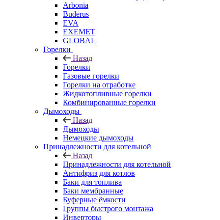
Arbonia
Buderus
EVA
EXEMET
GLOBAL
Горелки
Назад
Горелки
Газовые горелки
Горелки на отработке
Жидкотопливные горелки
Комбинированные горелки
Дымоходы
Назад
Дымоходы
Немецкие дымоходы
Принадлежности для котельной
Назад
Принадлежности для котельной
Антифриз для котлов
Баки для топлива
Баки мембранные
Буферные ёмкости
Группы быстрого монтажа
Инверторы