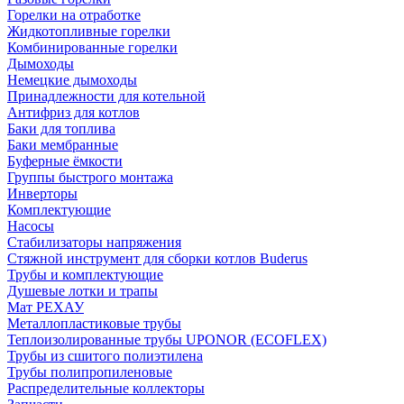
Горелки на отработке
Жидкотопливные горелки
Комбинированные горелки
Дымоходы
Немецкие дымоходы
Принадлежности для котельной
Антифриз для котлов
Баки для топлива
Баки мембранные
Буферные ёмкости
Группы быстрого монтажа
Инверторы
Комплектующие
Насосы
Стабилизаторы напряжения
Стяжной инструмент для сборки котлов Buderus
Трубы и комплектующие
Душевые лотки и трапы
Мат РЕХАУ
Металлопластиковые трубы
Теплоизолированные трубы UPONOR (ECOFLEX)
Трубы из сшитого полиэтилена
Трубы полипропиленовые
Распределительные коллекторы