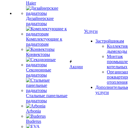
Haier
Дизайнерские
радиаторы
Услуги
Комплектующие к
Застройщикам
радиаторам
Коллекти
дымоходы
Конвекторы
Монтаж
промышле
Акции
котельных
Секционные
Организац
радиаторы
поквартир
отопления
Дополнительны
услуги
Стальные панельные
радиаторы
Arbonia
Buderus