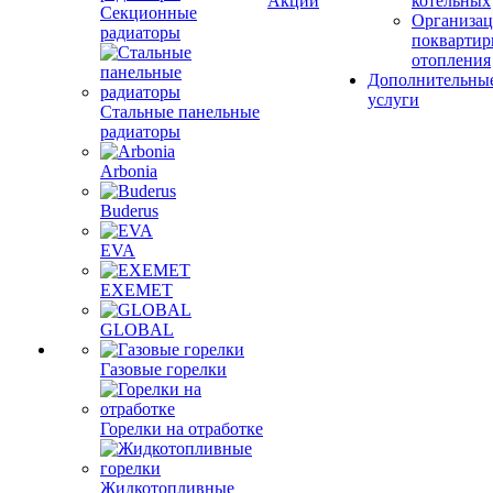
Акции
котельных
Секционные
Организац
радиаторы
поквартир
отопления
Дополнительны
услуги
Стальные панельные
радиаторы
Arbonia
Buderus
EVA
EXEMET
GLOBAL
Газовые горелки
Горелки на отработке
Жидкотопливные