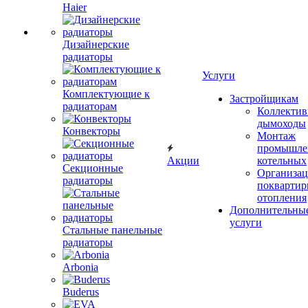
Haier
Дизайнерские
радиаторы
Услуги
Комплектующие к
Застройщикам
радиаторам
Коллекти
дымоходы
Конвекторы
Монтаж
промышле
Акции
котельных
Секционные
Организац
радиаторы
поквартир
отопления
Дополнительны
услуги
Стальные панельные
радиаторы
Arbonia
Buderus