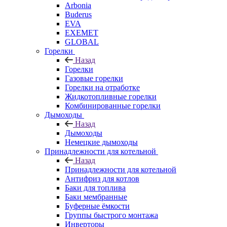
Arbonia
Buderus
EVA
EXEMET
GLOBAL
Горелки
Назад
Горелки
Газовые горелки
Горелки на отработке
Жидкотопливные горелки
Комбинированные горелки
Дымоходы
Назад
Дымоходы
Немецкие дымоходы
Принадлежности для котельной
Назад
Принадлежности для котельной
Антифриз для котлов
Баки для топлива
Баки мембранные
Буферные ёмкости
Группы быстрого монтажа
Инверторы