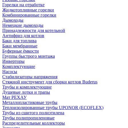
Горелки на отработке
Жидкотопливные горелки
Комбинированные горелки
Дымоходы
Немецкие дымоходы
Принадлежности для котельной
Антифриз для котлов
Баки для топлива
Баки мембранные
Буферные ёмкости
Группы быстрого монтажа
Инверторы
Комплектующие
Насосы
Стабилизаторы напряжения
Стяжной инструмент для сборки котлов Buderus
Трубы и комплектующие
Душевые лотки и трапы
Мат РЕХАУ
Металлопластиковые трубы
Теплоизолированные трубы UPONOR (ECOFLEX)
Трубы из сшитого полиэтилена
Трубы полипропиленовые
Распределительные коллекторы