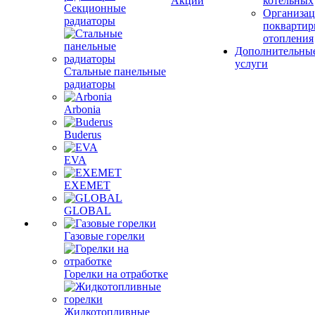
Акции
котельных
Секционные
Организац
радиаторы
поквартир
отопления
Дополнительны
услуги
Стальные панельные
радиаторы
Arbonia
Buderus
EVA
EXEMET
GLOBAL
Газовые горелки
Горелки на отработке
Жидкотопливные