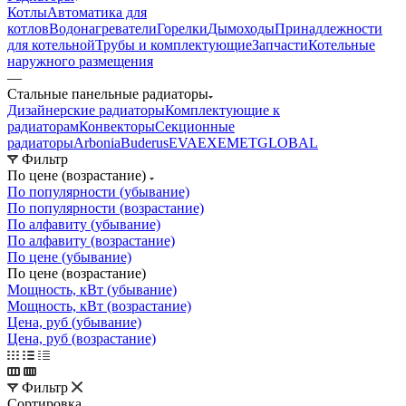
Котлы
Автоматика для
котлов
Водонагреватели
Горелки
Дымоходы
Принадлежности
для котельной
Трубы и комплектующие
Запчасти
Котельные
наружного размещения
—
Стальные панельные радиаторы
Дизайнерские радиаторы
Комплектующие к
радиаторам
Конвекторы
Секционные
радиаторы
Arbonia
Buderus
EVA
EXEMET
GLOBAL
Фильтр
По цене (возрастание)
По популярности (убывание)
По популярности (возрастание)
По алфавиту (убывание)
По алфавиту (возрастание)
По цене (убывание)
По цене (возрастание)
Мощность, кВт (убывание)
Мощность, кВт (возрастание)
Цена, руб (убывание)
Цена, руб (возрастание)
Фильтр
Сортировка