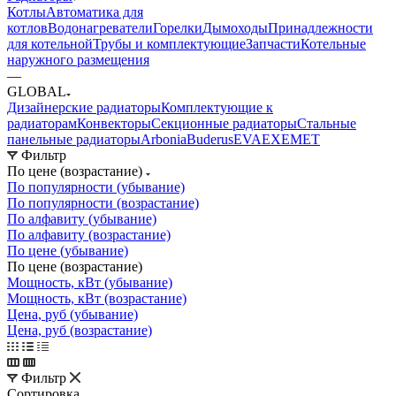
Котлы
Автоматика для
котлов
Водонагреватели
Горелки
Дымоходы
Принадлежности
для котельной
Трубы и комплектующие
Запчасти
Котельные
наружного размещения
—
GLOBAL
Дизайнерские радиаторы
Комплектующие к
радиаторам
Конвекторы
Секционные радиаторы
Стальные
панельные радиаторы
Arbonia
Buderus
EVA
EXEMET
Фильтр
По цене (возрастание)
По популярности (убывание)
По популярности (возрастание)
По алфавиту (убывание)
По алфавиту (возрастание)
По цене (убывание)
По цене (возрастание)
Мощность, кВт (убывание)
Мощность, кВт (возрастание)
Цена, руб (убывание)
Цена, руб (возрастание)
Фильтр
Сортировка