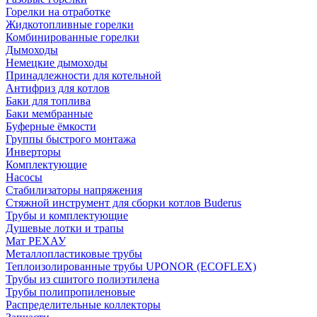
Горелки на отработке
Жидкотопливные горелки
Комбинированные горелки
Дымоходы
Немецкие дымоходы
Принадлежности для котельной
Антифриз для котлов
Баки для топлива
Баки мембранные
Буферные ёмкости
Группы быстрого монтажа
Инверторы
Комплектующие
Насосы
Стабилизаторы напряжения
Стяжной инструмент для сборки котлов Buderus
Трубы и комплектующие
Душевые лотки и трапы
Мат РЕХАУ
Металлопластиковые трубы
Теплоизолированные трубы UPONOR (ECOFLEX)
Трубы из сшитого полиэтилена
Трубы полипропиленовые
Распределительные коллекторы