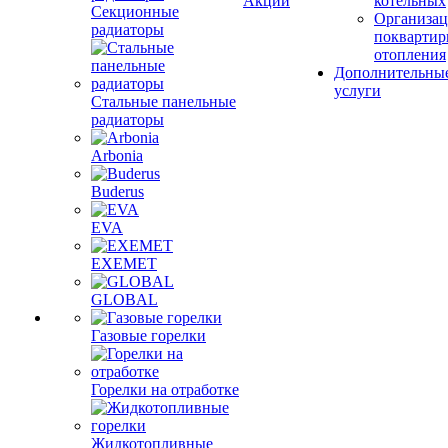
Акции
котельных
Секционные
Организац
радиаторы
поквартир
отопления
Дополнительны
услуги
Стальные панельные
радиаторы
Arbonia
Buderus
EVA
EXEMET
GLOBAL
Газовые горелки
Горелки на отработке
Жидкотопливные