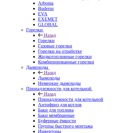
Arbonia
Buderus
EVA
EXEMET
GLOBAL
Горелки
Назад
Горелки
Газовые горелки
Горелки на отработке
Жидкотопливные горелки
Комбинированные горелки
Дымоходы
Назад
Дымоходы
Немецкие дымоходы
Принадлежности для котельной
Назад
Принадлежности для котельной
Антифриз для котлов
Баки для топлива
Баки мембранные
Буферные ёмкости
Группы быстрого монтажа
Инверторы