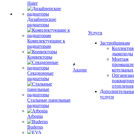
Haier
Дизайнерские
радиаторы
Услуги
Комплектующие к
Застройщикам
радиаторам
Коллекти
дымоходы
Конвекторы
Монтаж
промышле
Акции
котельных
Секционные
Организац
радиаторы
поквартир
отопления
Дополнительны
услуги
Стальные панельные
радиаторы
Arbonia
Buderus