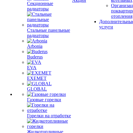
Акции
котельных
Секционные
Организац
радиаторы
поквартир
отопления
Дополнительны
услуги
Стальные панельные
радиаторы
Arbonia
Buderus
EVA
EXEMET
GLOBAL
Газовые горелки
Горелки на отработке
Жидкотопливные