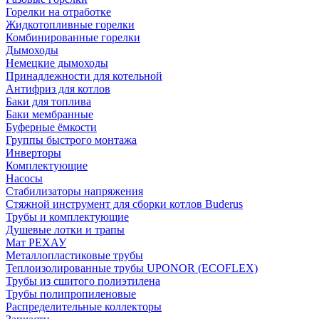
Горелки на отработке
Жидкотопливные горелки
Комбинированные горелки
Дымоходы
Немецкие дымоходы
Принадлежности для котельной
Антифриз для котлов
Баки для топлива
Баки мембранные
Буферные ёмкости
Группы быстрого монтажа
Инверторы
Комплектующие
Насосы
Стабилизаторы напряжения
Стяжной инструмент для сборки котлов Buderus
Трубы и комплектующие
Душевые лотки и трапы
Мат РЕХАУ
Металлопластиковые трубы
Теплоизолированные трубы UPONOR (ECOFLEX)
Трубы из сшитого полиэтилена
Трубы полипропиленовые
Распределительные коллекторы