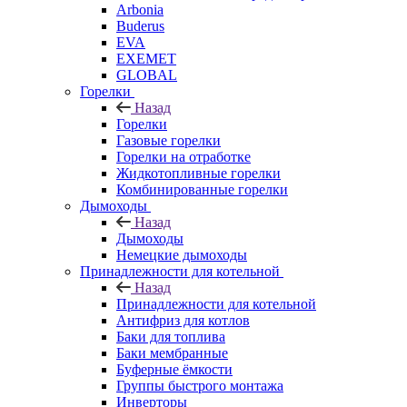
Arbonia
Buderus
EVA
EXEMET
GLOBAL
Горелки
Назад
Горелки
Газовые горелки
Горелки на отработке
Жидкотопливные горелки
Комбинированные горелки
Дымоходы
Назад
Дымоходы
Немецкие дымоходы
Принадлежности для котельной
Назад
Принадлежности для котельной
Антифриз для котлов
Баки для топлива
Баки мембранные
Буферные ёмкости
Группы быстрого монтажа
Инверторы