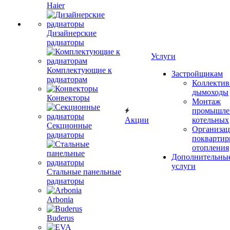
Haier
Дизайнерские
радиаторы
Услуги
Комплектующие к
Застройщикам
радиаторам
Коллекти
дымоходы
Конвекторы
Монтаж
промышле
Акции
котельных
Секционные
Организац
радиаторы
поквартир
отопления
Дополнительны
услуги
Стальные панельные
радиаторы
Arbonia
Buderus