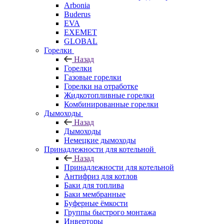
Arbonia
Buderus
EVA
EXEMET
GLOBAL
Горелки
Назад
Горелки
Газовые горелки
Горелки на отработке
Жидкотопливные горелки
Комбинированные горелки
Дымоходы
Назад
Дымоходы
Немецкие дымоходы
Принадлежности для котельной
Назад
Принадлежности для котельной
Антифриз для котлов
Баки для топлива
Баки мембранные
Буферные ёмкости
Группы быстрого монтажа
Инверторы