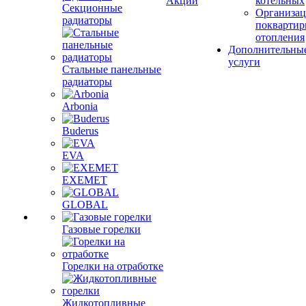
Акции
котельных
Секционные
Организац
радиаторы
поквартир
отопления
Дополнительны
услуги
Стальные панельные
радиаторы
Arbonia
Buderus
EVA
EXEMET
GLOBAL
Газовые горелки
Горелки на отработке
Жидкотопливные