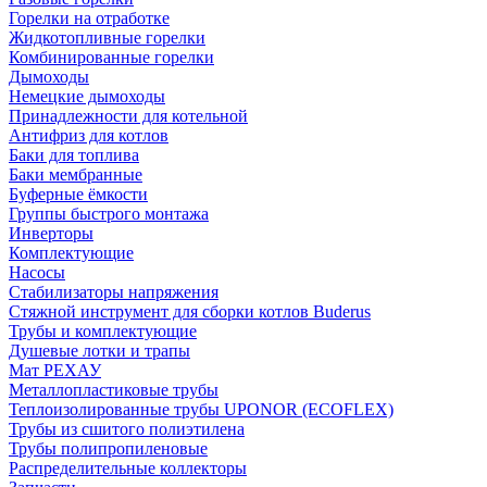
Горелки на отработке
Жидкотопливные горелки
Комбинированные горелки
Дымоходы
Немецкие дымоходы
Принадлежности для котельной
Антифриз для котлов
Баки для топлива
Баки мембранные
Буферные ёмкости
Группы быстрого монтажа
Инверторы
Комплектующие
Насосы
Стабилизаторы напряжения
Стяжной инструмент для сборки котлов Buderus
Трубы и комплектующие
Душевые лотки и трапы
Мат РЕХАУ
Металлопластиковые трубы
Теплоизолированные трубы UPONOR (ECOFLEX)
Трубы из сшитого полиэтилена
Трубы полипропиленовые
Распределительные коллекторы