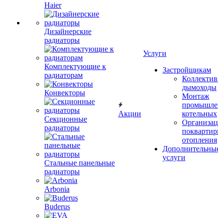
Haier
Дизайнерские
радиаторы
Услуги
Комплектующие к
Застройщикам
радиаторам
Коллекти
дымоходы
Конвекторы
Монтаж
промышле
Акции
котельных
Секционные
Организац
радиаторы
поквартир
отопления
Дополнительны
услуги
Стальные панельные
радиаторы
Arbonia
Buderus