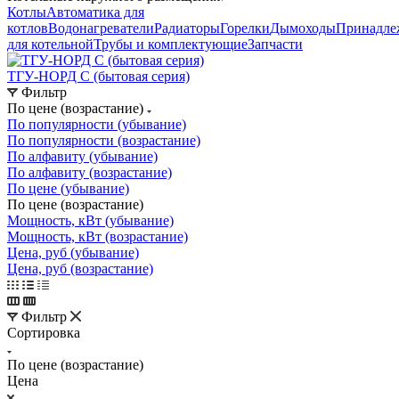
Котлы
Автоматика для
котлов
Водонагреватели
Радиаторы
Горелки
Дымоходы
Принадле
для котельной
Трубы и комплектующие
Запчасти
ТГУ-НОРД С (бытовая серия)
Фильтр
По цене (возрастание)
По популярности (убывание)
По популярности (возрастание)
По алфавиту (убывание)
По алфавиту (возрастание)
По цене (убывание)
По цене (возрастание)
Мощность, кВт (убывание)
Мощность, кВт (возрастание)
Цена, руб (убывание)
Цена, руб (возрастание)
Фильтр
Сортировка
По цене (возрастание)
Цена