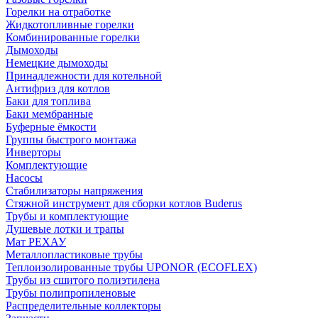
Горелки на отработке
Жидкотопливные горелки
Комбинированные горелки
Дымоходы
Немецкие дымоходы
Принадлежности для котельной
Антифриз для котлов
Баки для топлива
Баки мембранные
Буферные ёмкости
Группы быстрого монтажа
Инверторы
Комплектующие
Насосы
Стабилизаторы напряжения
Стяжной инструмент для сборки котлов Buderus
Трубы и комплектующие
Душевые лотки и трапы
Мат РЕХАУ
Металлопластиковые трубы
Теплоизолированные трубы UPONOR (ECOFLEX)
Трубы из сшитого полиэтилена
Трубы полипропиленовые
Распределительные коллекторы