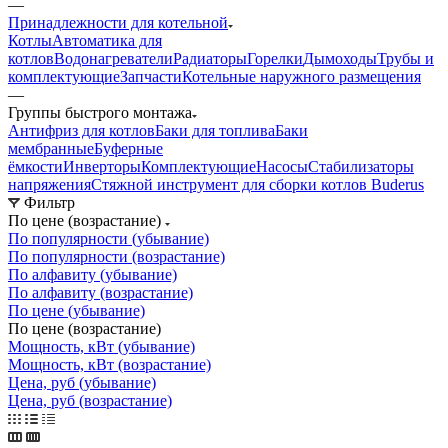
—
Принадлежности для котельной
Котлы
Автоматика для
котлов
Водонагреватели
Радиаторы
Горелки
Дымоходы
Трубы и
комплектующие
Запчасти
Котельные наружного размещения
—
Группы быстрого монтажа
Антифриз для котлов
Баки для топлива
Баки
мембранные
Буферные
ёмкости
Инверторы
Комплектующие
Насосы
Стабилизаторы
напряжения
Стяжной инструмент для сборки котлов Buderus
Фильтр
По цене (возрастание)
По популярности (убывание)
По популярности (возрастание)
По алфавиту (убывание)
По алфавиту (возрастание)
По цене (убывание)
По цене (возрастание)
Мощность, кВт (убывание)
Мощность, кВт (возрастание)
Цена, руб (убывание)
Цена, руб (возрастание)