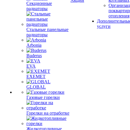
Акции
котельных
Секционные
Организац
радиаторы
поквартир
отопления
Дополнительны
услуги
Стальные панельные
радиаторы
Arbonia
Buderus
EVA
EXEMET
GLOBAL
Газовые горелки
Горелки на отработке
Жидкотопливные