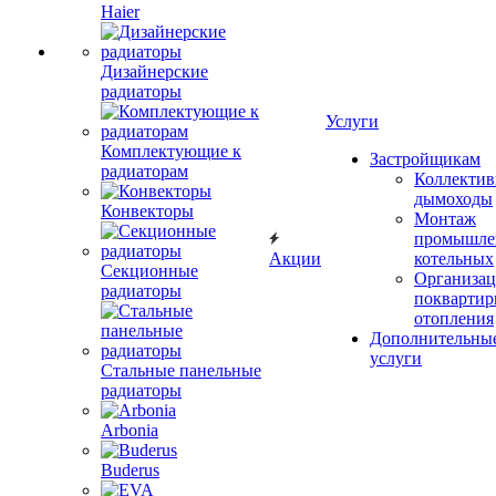
Haier
Дизайнерские
радиаторы
Услуги
Комплектующие к
Застройщикам
радиаторам
Коллекти
дымоходы
Конвекторы
Монтаж
промышле
Акции
котельных
Секционные
Организац
радиаторы
поквартир
отопления
Дополнительны
услуги
Стальные панельные
радиаторы
Arbonia
Buderus