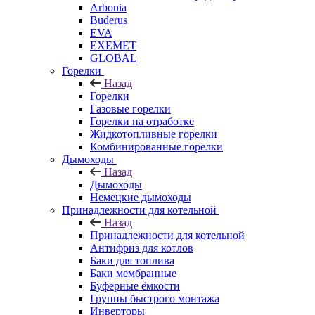
Arbonia
Buderus
EVA
EXEMET
GLOBAL
Горелки
Назад
Горелки
Газовые горелки
Горелки на отработке
Жидкотопливные горелки
Комбинированные горелки
Дымоходы
Назад
Дымоходы
Немецкие дымоходы
Принадлежности для котельной
Назад
Принадлежности для котельной
Антифриз для котлов
Баки для топлива
Баки мембранные
Буферные ёмкости
Группы быстрого монтажа
Инверторы