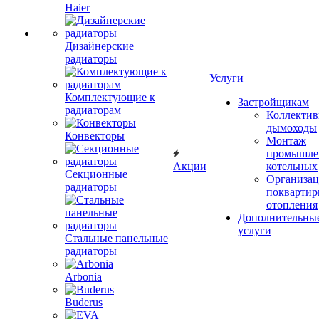
Haier
Дизайнерские
радиаторы
Услуги
Комплектующие к
Застройщикам
радиаторам
Коллекти
дымоходы
Конвекторы
Монтаж
промышле
Акции
котельных
Секционные
Организац
радиаторы
поквартир
отопления
Дополнительны
услуги
Стальные панельные
радиаторы
Arbonia
Buderus