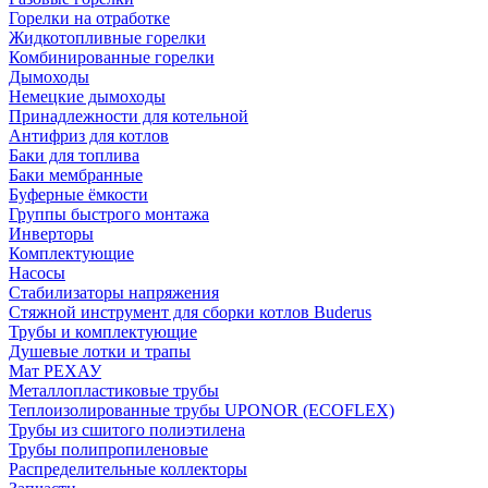
Горелки на отработке
Жидкотопливные горелки
Комбинированные горелки
Дымоходы
Немецкие дымоходы
Принадлежности для котельной
Антифриз для котлов
Баки для топлива
Баки мембранные
Буферные ёмкости
Группы быстрого монтажа
Инверторы
Комплектующие
Насосы
Стабилизаторы напряжения
Стяжной инструмент для сборки котлов Buderus
Трубы и комплектующие
Душевые лотки и трапы
Мат РЕХАУ
Металлопластиковые трубы
Теплоизолированные трубы UPONOR (ECOFLEX)
Трубы из сшитого полиэтилена
Трубы полипропиленовые
Распределительные коллекторы