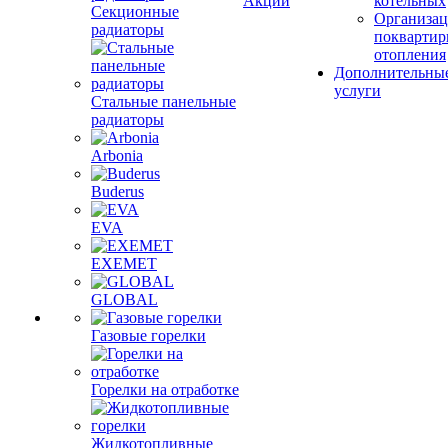
Акции
котельных
Секционные
Организац
радиаторы
поквартир
отопления
Дополнительны
услуги
Стальные панельные
радиаторы
Arbonia
Buderus
EVA
EXEMET
GLOBAL
Газовые горелки
Горелки на отработке
Жидкотопливные