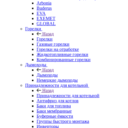
Arbonia
Buderus
EVA
EXEMET
GLOBAL
Горелки
Назад
Горелки
Газовые горелки
Горелки на отработке
Жидкотопливные горелки
Комбинированные горелки
Дымоходы
Назад
Дымоходы
Немецкие дымоходы
Принадлежности для котельной
Назад
Принадлежности для котельной
Антифриз для котлов
Баки для топлива
Баки мембранные
Буферные ёмкости
Группы быстрого монтажа
Инверторы