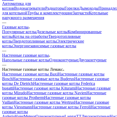
Автоматика для
котлов
Водонагреватели
Радиаторы
Горелки
Дымоходы
Принадле
для котельной
Трубы и комплектующие
Запчасти
Котельные
наружного размещения
—
Газовые котлы
Популярные котлы
Дизельные котлы
Комбинированные
котлы
Котлы на отработке
Твердотопливные
котлы
Твердотопливные котлы
Электрические
котлы
Энергонезависимые газовые котлы
—
Настенные газовые котлы
Напольные газовые котлы
Одноконтурные
Двухконтурные
—
Настенные газовые котлы Лемакс
Настенные газовые котлы Baxi
Настенные газовые котлы
Bosch
Настенные газовые котлы Buderus
Настенные газовые
котлы De Dietrich
Настенные газовые котлы Federica
bugatti
Настенные газовые котлы Kiturami
Настенные газовые
котлы Mizudo
Настенные газовые котлы Navien
Настенные
газовые котлы Protherm
Настенные газовые котлы
Vaillan
Настенные газовые котлы Wertrus
Настенные газовые
котлы Viessmann
Настенные газовые котлы Ferroli
Настенные
газовые котлы
Arderia
Haier
Meteor
Одноконтурные
LaggarTT
Двухконтурные
Нас