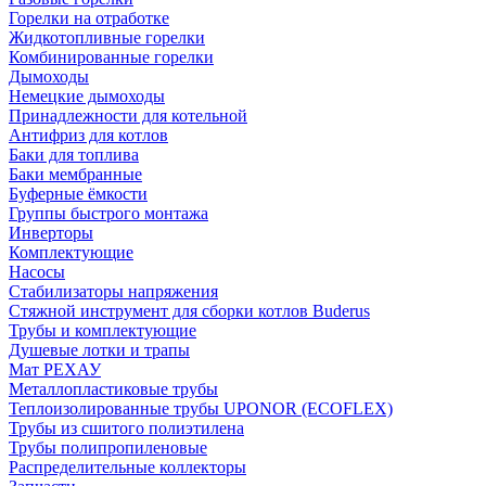
Горелки на отработке
Жидкотопливные горелки
Комбинированные горелки
Дымоходы
Немецкие дымоходы
Принадлежности для котельной
Антифриз для котлов
Баки для топлива
Баки мембранные
Буферные ёмкости
Группы быстрого монтажа
Инверторы
Комплектующие
Насосы
Стабилизаторы напряжения
Стяжной инструмент для сборки котлов Buderus
Трубы и комплектующие
Душевые лотки и трапы
Мат РЕХАУ
Металлопластиковые трубы
Теплоизолированные трубы UPONOR (ECOFLEX)
Трубы из сшитого полиэтилена
Трубы полипропиленовые
Распределительные коллекторы