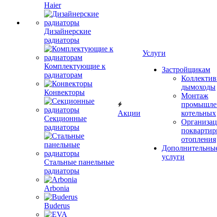
Haier
Дизайнерские
радиаторы
Услуги
Комплектующие к
Застройщикам
радиаторам
Коллекти
дымоходы
Конвекторы
Монтаж
промышле
Акции
котельных
Секционные
Организац
радиаторы
поквартир
отопления
Дополнительны
услуги
Стальные панельные
радиаторы
Arbonia
Buderus