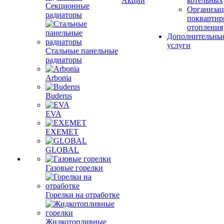
Акции
котельных
Секционные
Организац
радиаторы
поквартир
отопления
Дополнительны
услуги
Стальные панельные
радиаторы
Arbonia
Buderus
EVA
EXEMET
GLOBAL
Газовые горелки
Горелки на отработке
Жидкотопливные