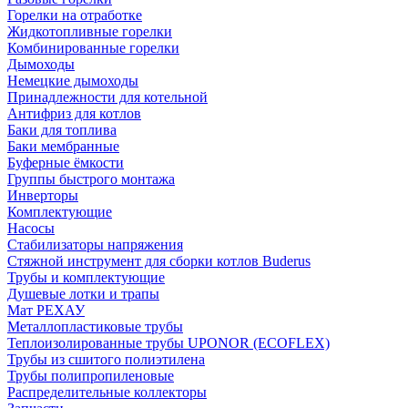
Горелки на отработке
Жидкотопливные горелки
Комбинированные горелки
Дымоходы
Немецкие дымоходы
Принадлежности для котельной
Антифриз для котлов
Баки для топлива
Баки мембранные
Буферные ёмкости
Группы быстрого монтажа
Инверторы
Комплектующие
Насосы
Стабилизаторы напряжения
Стяжной инструмент для сборки котлов Buderus
Трубы и комплектующие
Душевые лотки и трапы
Мат РЕХАУ
Металлопластиковые трубы
Теплоизолированные трубы UPONOR (ECOFLEX)
Трубы из сшитого полиэтилена
Трубы полипропиленовые
Распределительные коллекторы