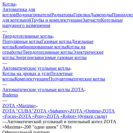
Котлы
Автоматика для
котлов
Водонагреватели
Радиаторы
Горелки
Дымоходы
Принадле
для котельной
Трубы и комплектующие
Запчасти
Котельные
наружного размещения
—
Твердотопливные котлы
Популярные котлы
Газовые котлы
Дизельные
котлы
Комбинированные котлы
Котлы на
отработке
Твердотопливные котлы
Электрические
котлы
Энергонезависимые газовые котлы
—
Автоматические угольные котлы
Котлы на дровах и угле
Пеллетные
котлы
Комплектующие
Полуавтоматические котлы
—
Автоматические угольные котлы ZOTA
Buderus
—
ZOTA «Maxima»
ZOTA "CUBA"
ZOTA «Stahanov»
ZOTA «Optima»
ZOTA
«Focus»
ZOTA «Pony»
ZOTA «Robot» (бункер сзади)
—
Автоматический угольный и пепельный котел ZOTA
«Maxima»-200 "один шнек" 1700л
Официальный партнер