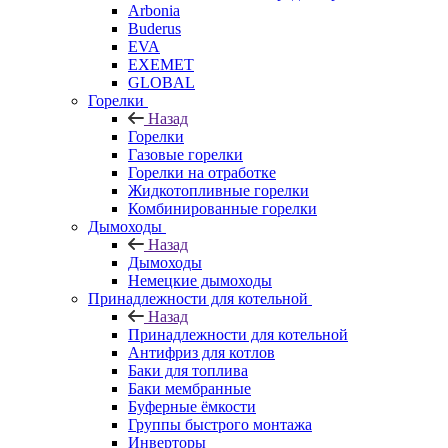
Arbonia
Buderus
EVA
EXEMET
GLOBAL
Горелки
Назад
Горелки
Газовые горелки
Горелки на отработке
Жидкотопливные горелки
Комбинированные горелки
Дымоходы
Назад
Дымоходы
Немецкие дымоходы
Принадлежности для котельной
Назад
Принадлежности для котельной
Антифриз для котлов
Баки для топлива
Баки мембранные
Буферные ёмкости
Группы быстрого монтажа
Инверторы