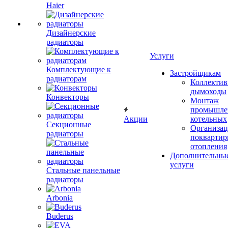
Haier
Дизайнерские
радиаторы
Услуги
Комплектующие к
Застройщикам
радиаторам
Коллекти
дымоходы
Конвекторы
Монтаж
промышле
Акции
котельных
Секционные
Организац
радиаторы
поквартир
отопления
Дополнительны
услуги
Стальные панельные
радиаторы
Arbonia
Buderus