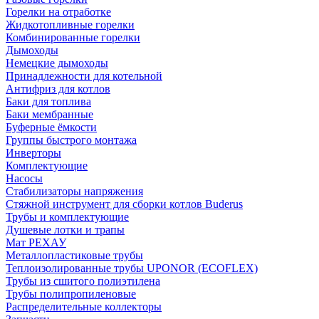
Горелки на отработке
Жидкотопливные горелки
Комбинированные горелки
Дымоходы
Немецкие дымоходы
Принадлежности для котельной
Антифриз для котлов
Баки для топлива
Баки мембранные
Буферные ёмкости
Группы быстрого монтажа
Инверторы
Комплектующие
Насосы
Стабилизаторы напряжения
Стяжной инструмент для сборки котлов Buderus
Трубы и комплектующие
Душевые лотки и трапы
Мат РЕХАУ
Металлопластиковые трубы
Теплоизолированные трубы UPONOR (ECOFLEX)
Трубы из сшитого полиэтилена
Трубы полипропиленовые
Распределительные коллекторы