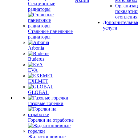
Акции
котельных
Секционные
Организац
радиаторы
поквартир
отопления
Дополнительны
услуги
Стальные панельные
радиаторы
Arbonia
Buderus
EVA
EXEMET
GLOBAL
Газовые горелки
Горелки на отработке
Жидкотопливные