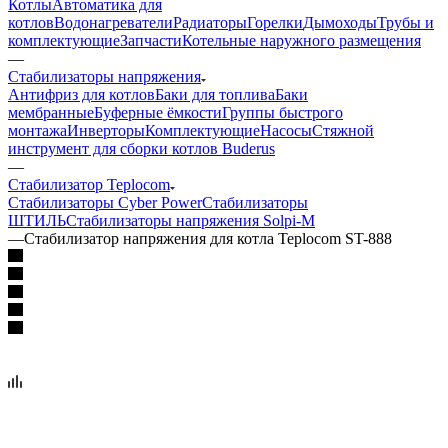
Котлы
Автоматика для
котлов
Водонагреватели
Радиаторы
Горелки
Дымоходы
Трубы и
комплектующие
Запчасти
Котельные наружного размещения
—
Стабилизаторы напряжения
Антифриз для котлов
Баки для топлива
Баки
мембранные
Буферные ёмкости
Группы быстрого
монтажа
Инверторы
Комплектующие
Насосы
Стяжной
инструмент для сборки котлов Buderus
—
Стабилизатор Teplocom
Стабилизаторы Cyber Power
Стабилизаторы
ШТИЛЬ
Стабилизаторы напряжения Solpi-M
—
Стабилизатор напряжения для котла Teplocom ST-888