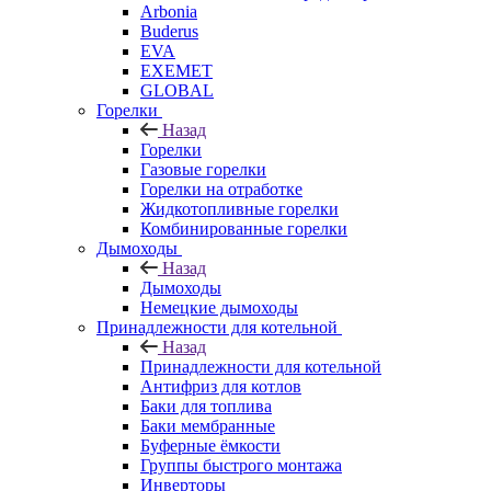
Arbonia
Buderus
EVA
EXEMET
GLOBAL
Горелки
Назад
Горелки
Газовые горелки
Горелки на отработке
Жидкотопливные горелки
Комбинированные горелки
Дымоходы
Назад
Дымоходы
Немецкие дымоходы
Принадлежности для котельной
Назад
Принадлежности для котельной
Антифриз для котлов
Баки для топлива
Баки мембранные
Буферные ёмкости
Группы быстрого монтажа
Инверторы