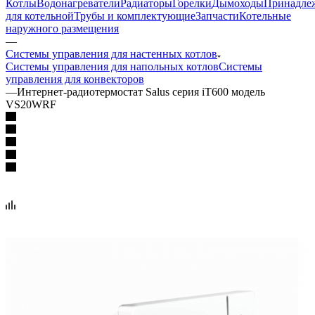
Котлы
Водонагреватели
Радиаторы
Горелки
Дымоходы
Принадле
для котельной
Трубы и комплектующие
Запчасти
Котельные
наружного размещения
—
Системы управления для настенных котлов
Системы управления для напольных котлов
Системы
управления для конвекторов
—
Интернет-радиотермостат Salus серия iT600 модель
VS20WRF