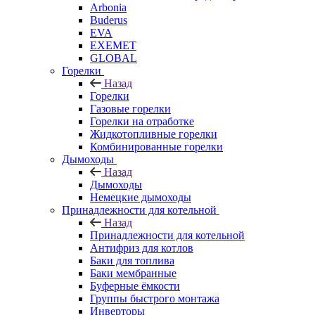
Arbonia
Buderus
EVA
EXEMET
GLOBAL
Горелки
Назад
Горелки
Газовые горелки
Горелки на отработке
Жидкотопливные горелки
Комбинированные горелки
Дымоходы
Назад
Дымоходы
Немецкие дымоходы
Принадлежности для котельной
Назад
Принадлежности для котельной
Антифриз для котлов
Баки для топлива
Баки мембранные
Буферные ёмкости
Группы быстрого монтажа
Инверторы