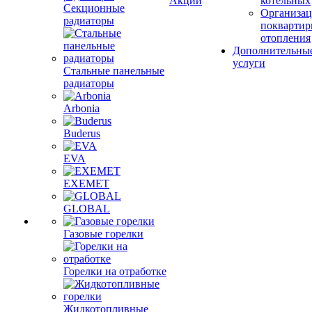
Акции
котельных
Секционные
Организац
радиаторы
поквартир
отопления
Дополнительны
услуги
Стальные панельные
радиаторы
Arbonia
Buderus
EVA
EXEMET
GLOBAL
Газовые горелки
Горелки на отработке
Жидкотопливные