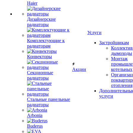
Haier
Дизайнерские
радиаторы
Услуги
Комплектующие к
Застройщикам
радиаторам
Коллекти
дымоходы
Конвекторы
Монтаж
промышле
Акции
котельных
Секционные
Организац
радиаторы
поквартир
отопления
Дополнительны
услуги
Стальные панельные
радиаторы
Arbonia
Buderus