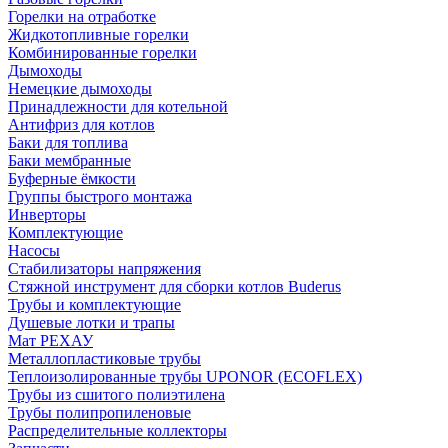
Горелки на отработке
Жидкотопливные горелки
Комбинированные горелки
Дымоходы
Немецкие дымоходы
Принадлежности для котельной
Антифриз для котлов
Баки для топлива
Баки мембранные
Буферные ёмкости
Группы быстрого монтажа
Инверторы
Комплектующие
Насосы
Стабилизаторы напряжения
Стяжной инструмент для сборки котлов Buderus
Трубы и комплектующие
Душевые лотки и трапы
Мат РЕХАУ
Металлопластиковые трубы
Теплоизолированные трубы UPONOR (ECOFLEX)
Трубы из сшитого полиэтилена
Трубы полипропиленовые
Распределительные коллекторы