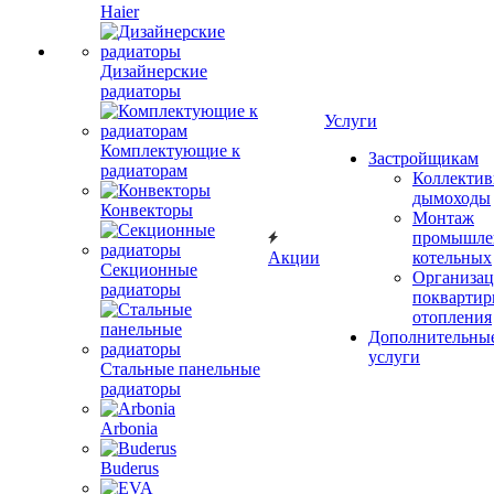
Haier
Дизайнерские
радиаторы
Услуги
Комплектующие к
Застройщикам
радиаторам
Коллекти
дымоходы
Конвекторы
Монтаж
промышле
Акции
котельных
Секционные
Организац
радиаторы
поквартир
отопления
Дополнительны
услуги
Стальные панельные
радиаторы
Arbonia
Buderus