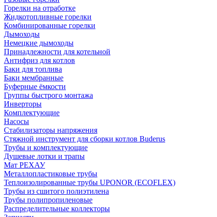
Горелки на отработке
Жидкотопливные горелки
Комбинированные горелки
Дымоходы
Немецкие дымоходы
Принадлежности для котельной
Антифриз для котлов
Баки для топлива
Баки мембранные
Буферные ёмкости
Группы быстрого монтажа
Инверторы
Комплектующие
Насосы
Стабилизаторы напряжения
Стяжной инструмент для сборки котлов Buderus
Трубы и комплектующие
Душевые лотки и трапы
Мат РЕХАУ
Металлопластиковые трубы
Теплоизолированные трубы UPONOR (ECOFLEX)
Трубы из сшитого полиэтилена
Трубы полипропиленовые
Распределительные коллекторы