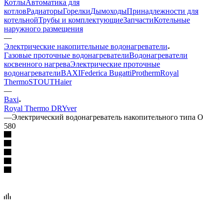
Котлы
Автоматика для
котлов
Радиаторы
Горелки
Дымоходы
Принадлежности для
котельной
Трубы и комплектующие
Запчасти
Котельные
наружного размещения
—
Электрические накопительные водонагреватели
Газовые проточные водонагреватели
Водонагреватели
косвенного нагрева
Электрические проточные
водонагреватели
BAXI
Federica Bugatti
Protherm
Royal
Thermo
STOUT
Haier
—
Baxi
Royal Thermo DRYver
—
Электрический водонагреватель накопительного типа O
580