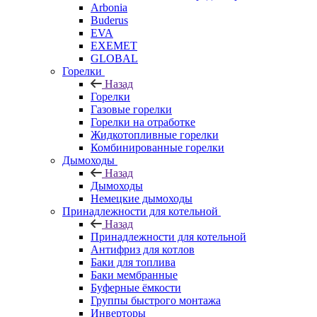
Arbonia
Buderus
EVA
EXEMET
GLOBAL
Горелки
Назад
Горелки
Газовые горелки
Горелки на отработке
Жидкотопливные горелки
Комбинированные горелки
Дымоходы
Назад
Дымоходы
Немецкие дымоходы
Принадлежности для котельной
Назад
Принадлежности для котельной
Антифриз для котлов
Баки для топлива
Баки мембранные
Буферные ёмкости
Группы быстрого монтажа
Инверторы