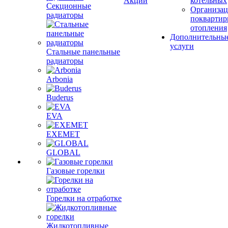
Акции
котельных
Секционные
Организац
радиаторы
поквартир
отопления
Дополнительны
услуги
Стальные панельные
радиаторы
Arbonia
Buderus
EVA
EXEMET
GLOBAL
Газовые горелки
Горелки на отработке
Жидкотопливные