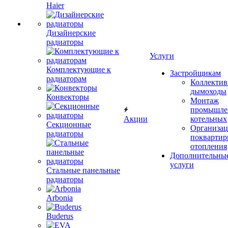
Haier
Дизайнерские
радиаторы
Услуги
Комплектующие к
Застройщикам
радиаторам
Коллекти
дымоходы
Конвекторы
Монтаж
промышле
Акции
котельных
Секционные
Организац
радиаторы
поквартир
отопления
Дополнительны
услуги
Стальные панельные
радиаторы
Arbonia
Buderus