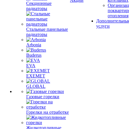
Акции
котельных
Секционные
Организац
радиаторы
поквартир
отопления
Дополнительны
услуги
Стальные панельные
радиаторы
Arbonia
Buderus
EVA
EXEMET
GLOBAL
Газовые горелки
Горелки на отработке
Жидкотопливные