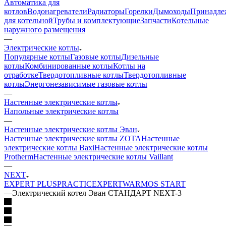
Автоматика для
котлов
Водонагреватели
Радиаторы
Горелки
Дымоходы
Принадле
для котельной
Трубы и комплектующие
Запчасти
Котельные
наружного размещения
—
Электрические котлы
Популярные котлы
Газовые котлы
Дизельные
котлы
Комбинированные котлы
Котлы на
отработке
Твердотопливные котлы
Твердотопливные
котлы
Энергонезависимые газовые котлы
—
Настенные электрические котлы
Напольные электрические котлы
—
Настенные электрические котлы Эван
Настенные электрические котлы ZOTA
Настенные
электрические котлы Baxi
Настенные электрические котлы
Protherm
Настенные электрические котлы Vaillant
—
NEXT
EXPERT PLUS
PRACTIC
EXPERT
WARMOS START
—
Электрический котел Эван СТАНДАРТ NEXT-3