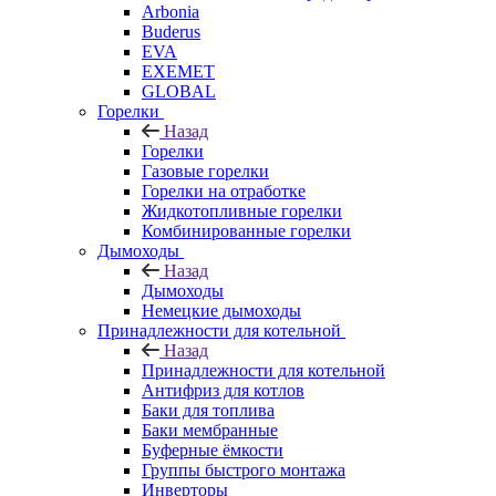
Arbonia
Buderus
EVA
EXEMET
GLOBAL
Горелки
Назад
Горелки
Газовые горелки
Горелки на отработке
Жидкотопливные горелки
Комбинированные горелки
Дымоходы
Назад
Дымоходы
Немецкие дымоходы
Принадлежности для котельной
Назад
Принадлежности для котельной
Антифриз для котлов
Баки для топлива
Баки мембранные
Буферные ёмкости
Группы быстрого монтажа
Инверторы