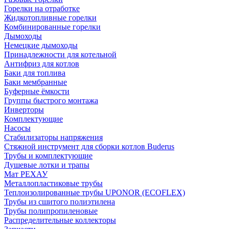
Горелки на отработке
Жидкотопливные горелки
Комбинированные горелки
Дымоходы
Немецкие дымоходы
Принадлежности для котельной
Антифриз для котлов
Баки для топлива
Баки мембранные
Буферные ёмкости
Группы быстрого монтажа
Инверторы
Комплектующие
Насосы
Стабилизаторы напряжения
Стяжной инструмент для сборки котлов Buderus
Трубы и комплектующие
Душевые лотки и трапы
Мат РЕХАУ
Металлопластиковые трубы
Теплоизолированные трубы UPONOR (ECOFLEX)
Трубы из сшитого полиэтилена
Трубы полипропиленовые
Распределительные коллекторы