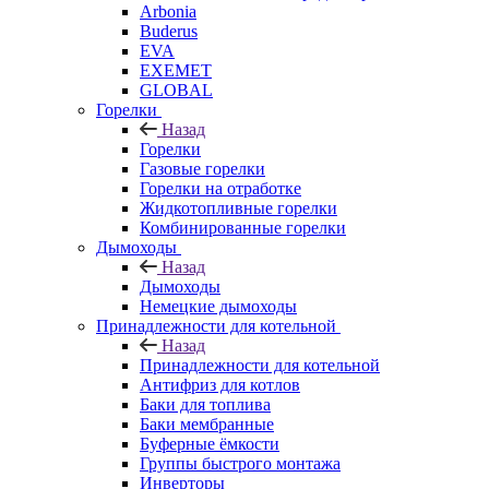
Arbonia
Buderus
EVA
EXEMET
GLOBAL
Горелки
Назад
Горелки
Газовые горелки
Горелки на отработке
Жидкотопливные горелки
Комбинированные горелки
Дымоходы
Назад
Дымоходы
Немецкие дымоходы
Принадлежности для котельной
Назад
Принадлежности для котельной
Антифриз для котлов
Баки для топлива
Баки мембранные
Буферные ёмкости
Группы быстрого монтажа
Инверторы