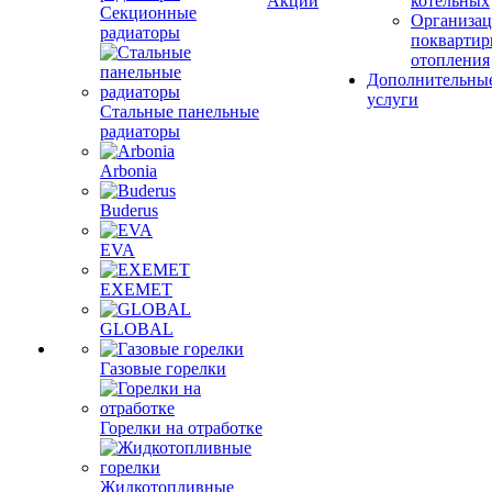
Акции
котельных
Секционные
Организац
радиаторы
поквартир
отопления
Дополнительны
услуги
Стальные панельные
радиаторы
Arbonia
Buderus
EVA
EXEMET
GLOBAL
Газовые горелки
Горелки на отработке
Жидкотопливные