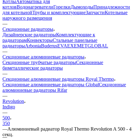
Котлы
Автоматика для
котлов
Водонагреватели
Горелки
Дымоходы
Принадлежности
для котельной
Трубы и комплектующие
Запчасти
Котельные
наружного размещения
—
Секционные радиаторы
Дизайнерские радиаторы
Комплектующие к
радиаторам
Конвекторы
Стальные панельные
радиаторы
Arbonia
Buderus
EVA
EXEMET
GLOBAL
—
Секционные алюминиевые радиаторы
Секционные трубчатые радиаторы
Секционные
биметаллические радиаторы
—
Секционные алюминиевые радиаторы Royal Thermo
Секционные алюминиевые радиаторы Global
Секционные
алюминиевые радиаторы Rifar
—
Revolution
Indigo
—
500
350
—
Алюминиевый радиатор Royal Thermo Revolution A 500 - 4
секц.