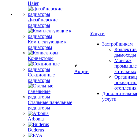
Haier
Дизайнерские
радиаторы
Услуги
Комплектующие к
Застройщикам
радиаторам
Коллекти
дымоходы
Конвекторы
Монтаж
промышле
Акции
котельных
Секционные
Организац
радиаторы
поквартир
отопления
Дополнительны
услуги
Стальные панельные
радиаторы
Arbonia
Buderus