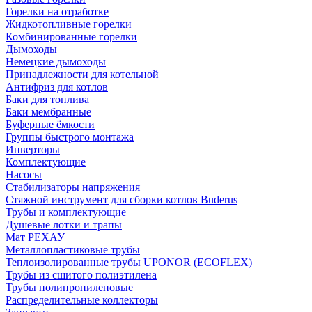
Горелки на отработке
Жидкотопливные горелки
Комбинированные горелки
Дымоходы
Немецкие дымоходы
Принадлежности для котельной
Антифриз для котлов
Баки для топлива
Баки мембранные
Буферные ёмкости
Группы быстрого монтажа
Инверторы
Комплектующие
Насосы
Стабилизаторы напряжения
Стяжной инструмент для сборки котлов Buderus
Трубы и комплектующие
Душевые лотки и трапы
Мат РЕХАУ
Металлопластиковые трубы
Теплоизолированные трубы UPONOR (ECOFLEX)
Трубы из сшитого полиэтилена
Трубы полипропиленовые
Распределительные коллекторы