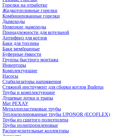
Горелки на отработке
Жидкотопливные горелки
Комбинированные горелки
Дымоходы
Немецкие дымоходы
Принадлежности для котельной
Антифриз для котлов
Баки для топлива
Баки мембранные
Буферные ёмкости
Группы быстрого монтажа
Инверторы
Комплектующие
Насосы
Стабилизаторы напряжения
Стяжной инструмент для сборки котлов Buderus
Трубы и комплектующие
Душевые лотки и трапы
Мат РЕХАУ
Металлопластиковые трубы
Теплоизолированные трубы UPONOR (ECOFLEX)
Трубы из сшитого полиэтилена
Трубы полипропиленовые
Распределительные коллекторы