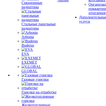
Акции
котельных
Секционные
Организац
радиаторы
поквартир
отопления
Дополнительны
услуги
Стальные панельные
радиаторы
Arbonia
Buderus
EVA
EXEMET
GLOBAL
Газовые горелки
Горелки на отработке
Жидкотопливные