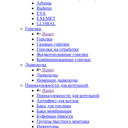
Arbonia
Buderus
EVA
EXEMET
GLOBAL
Горелки
Назад
Горелки
Газовые горелки
Горелки на отработке
Жидкотопливные горелки
Комбинированные горелки
Дымоходы
Назад
Дымоходы
Немецкие дымоходы
Принадлежности для котельной
Назад
Принадлежности для котельной
Антифриз для котлов
Баки для топлива
Баки мембранные
Буферные ёмкости
Группы быстрого монтажа
Инверторы