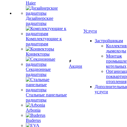
Haier
Дизайнерские
радиаторы
Услуги
Комплектующие к
Застройщикам
радиаторам
Коллекти
дымоходы
Конвекторы
Монтаж
промышле
Акции
котельных
Секционные
Организац
радиаторы
поквартир
отопления
Дополнительны
услуги
Стальные панельные
радиаторы
Arbonia
Buderus