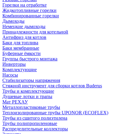
Горелки на отработке
Жидкотопливные горелки
Комбинированные горелки
Дымоходы
Немецкие дымоходы
Принадлежности для котельной
Антифриз для котлов
Баки для топлива
Баки мембранные
Буферные ёмкости
Группы быстрого монтажа
Инверторы
Комплектующие
Насосы
Стабилизаторы напряжения
Стяжной инструмент для сборки котлов Buderus
Трубы и комплектующие
Душевые лотки и трапы
Мат РЕХАУ
Металлопластиковые трубы
Теплоизолированные трубы UPONOR (ECOFLEX)
Трубы из сшитого полиэтилена
Трубы полипропиленовые
Распределительные коллекторы